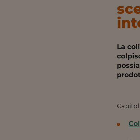
sce
int
La col
colpis
possia
prodot
Capitoli
Col