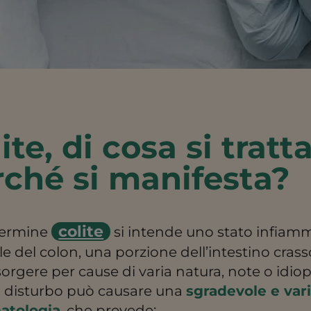
ite, di cosa si tratt
rché si manifesta?
colite
 termine
si intende uno stato infiam
e del colon, una porzione dell’intestino crass
orgere per cause di varia natura, note o idiop
 disturbo può causare una
sgradevole e var
atologia
, che prevede: