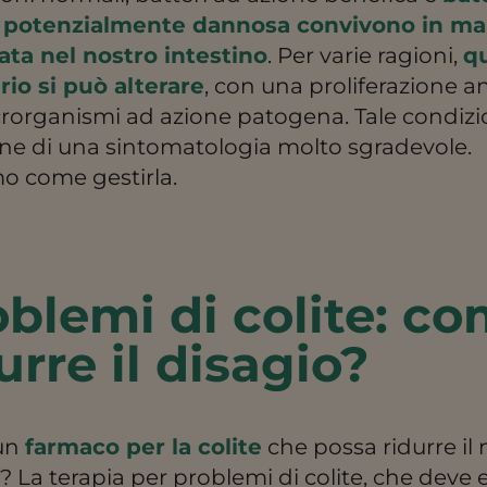
 potenzialmente dannosa convivono in ma
iata nel nostro intestino
. Per varie ragioni,
q
rio si può alterare
, con una proliferazione 
crorganismi ad azione patogena. Tale condizi
gine di una sintomatologia molto sgradevole.
o come gestirla.
blemi di colite: c
urre il disagio?
 un
farmaco per la colite
che possa ridurre il 
? La terapia per problemi di colite, che deve 