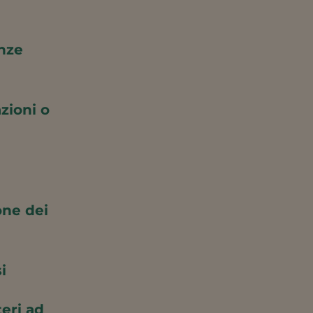
nze
zioni o
one dei
i
teri ad