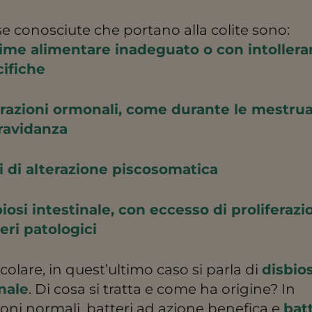
e conosciute che portano alla colite sono:
ime alimentare inadeguato o con intollera
ifiche
razioni ormonali, come durante le mestrua
ravidanza
i di alterazione piscosomatica
iosi intestinale, con eccesso di proliferazi
eri patologici
icolare, in quest’ultimo caso si parla di
disbios
inale
. Di cosa si tratta e come ha origine? In
oni normali, batteri ad azione benefica e
bat