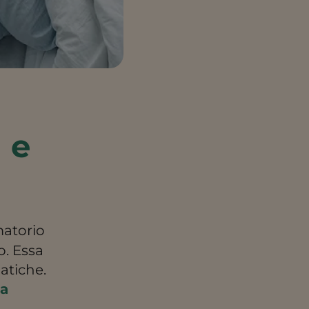
a e
matorio
o. Essa
atiche.
ia