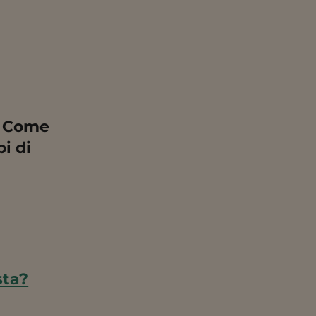
! Come
i di
sta?