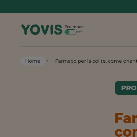
Skip
to
content
Eco mode
off
•
Home
Farmaco per la colite, come orient
PRO
Far
com