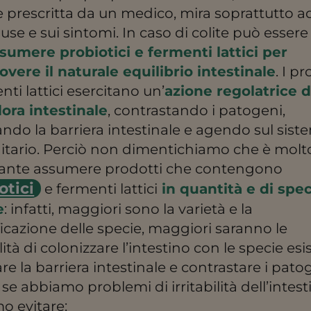
prescritta da un medico, mira soprattutto a
ause e sui sintomi. In caso di colite può essere
sumere probiotici e fermenti lattici per
vere il naturale equilibrio intestinale
. I pr
nti lattici esercitano un’
azione regolatrice d
lora intestinale
, contrastando i patogeni,
ando la barriera intestinale e agendo sul sist
tario. Perciò non dimentichiamo che è molt
ante assumere prodotti che contengono
otici
e fermenti lattici
in quantità e di spe
e
: infatti, maggiori sono la varietà e la
ficazione delle specie, maggiori saranno le
lità di colonizzare l’intestino con le specie esis
are la barriera intestinale e contrastare i pato
, se abbiamo problemi di irritabilità dell’intes
o evitare: