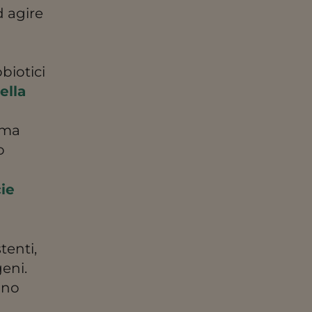
d agire
obiotici
ella
ema
o
cie
tenti,
geni.
tino