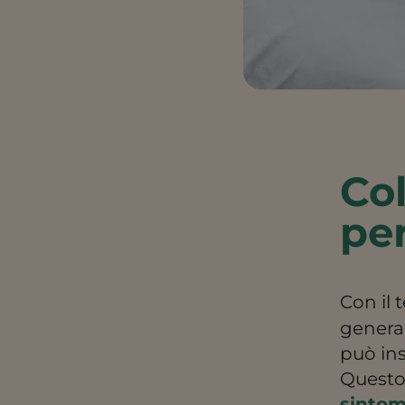
Col
pe
Con il
general
può ins
Questo
sintom