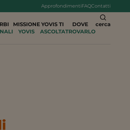
Approfondimenti
FAQ
Contatti
RBI
MISSIONE
YOVIS TI
DOVE
cerca
INALI
YOVIS
ASCOLTA
TROVARLO
i