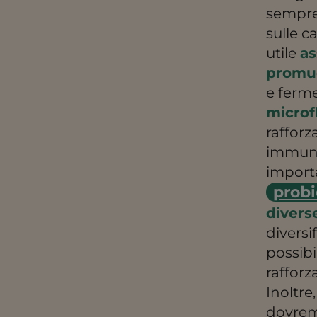
sempre 
sulle c
utile
as
promuo
e ferme
microf
rafforz
immuni
import
probi
divers
diversi
possibi
rafforz
Inoltre
dovrem