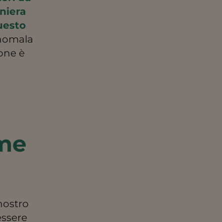
niera
uesto
anomala
one è
ome
nostro
essere