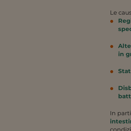
Le caus
Reg
spec
Alte
in g
Stat
Disb
batt
In part
intest
condizi