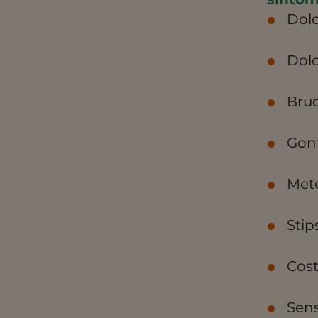
Dolo
Dolo
Bruc
Gonf
Mete
Stip
Cost
Sens