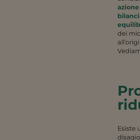
azione
bilanc
equilib
dei mi
all’ori
Vediam
Pro
rid
Esiste
disagio