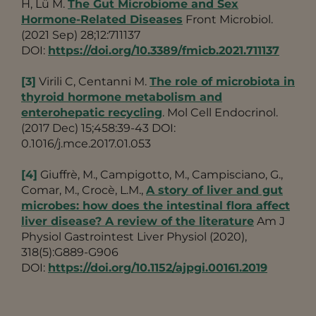
H, Lü M.
The Gut Microbiome and Sex
Hormone-Related Diseases
Front Microbiol.
(2021 Sep) 28;12:711137
DOI:
https://doi.org/10.3389/fmicb.2021.711137
[3]
Virili C, Centanni M.
The role of microbiota in
thyroid hormone metabolism and
enterohepatic recycling
. Mol Cell Endocrinol.
(2017 Dec) 15;458:39-43 DOI:
0.1016/j.mce.2017.01.053
[4]
Giuffrè, M., Campigotto, M., Campisciano, G.,
Comar, M., Crocè, L.M.,
A story of liver and gut
microbes: how does the intestinal flora affect
liver disease? A review of the literature
Am J
Physiol Gastrointest Liver Physiol (2020),
318(5):G889-G906
DOI:
https://doi.org/10.1152/ajpgi.00161.2019