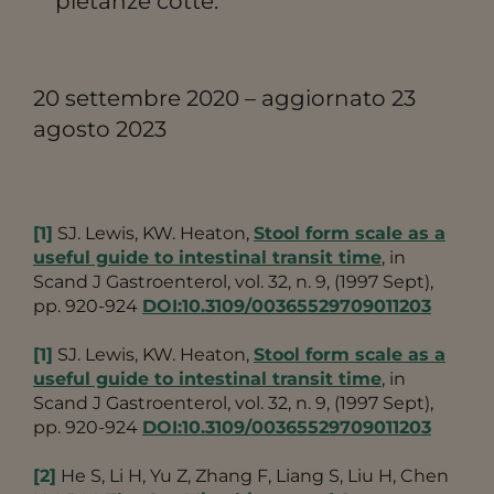
pietanze cotte.
20 settembre 2020 – aggiornato 23
agosto 2023
[1]
SJ. Lewis, KW. Heaton,
Stool form scale as a
useful guide to intestinal transit time
, in
Scand J Gastroenterol, vol. 32, n. 9, (1997 Sept),
pp. 920-924
DOI:10.3109/00365529709011203
[1]
SJ. Lewis, KW. Heaton,
Stool form scale as a
useful guide to intestinal transit time
, in
Scand J Gastroenterol, vol. 32, n. 9, (1997 Sept),
pp. 920-924
DOI:10.3109/00365529709011203
[2]
He S, Li H, Yu Z, Zhang F, Liang S, Liu H, Chen