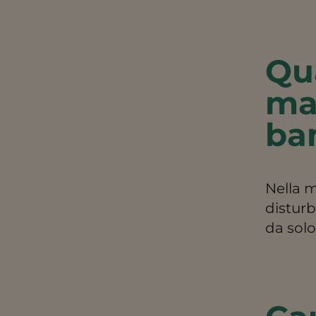
Qua
mal
ba
Nella m
disturb
da sol