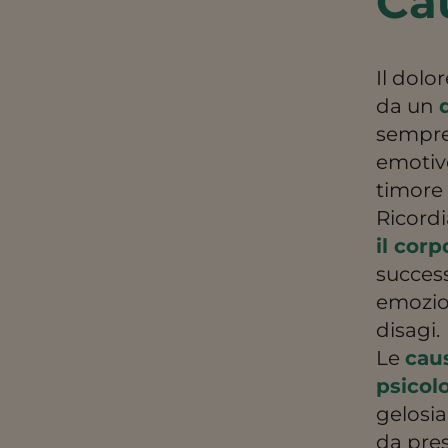
Ca
Il dolo
da un
sempre 
emotive
timore
Ricord
il cor
success
emozion
disagi.
Le
cau
psicol
gelosia
da pres