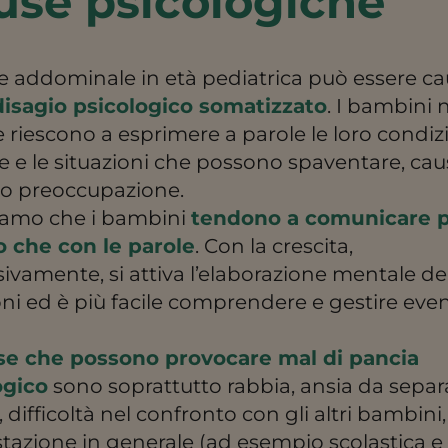
use psicologiche
re addominale in età pediatrica può essere c
disagio psicologico somatizzato
. I bambini
riescono a esprimere a parole le loro condiz
 e le situazioni che possono spaventare, cau
 o preoccupazione.
iamo che i bambini
tendono a comunicare p
po che con le parole
. Con la crescita,
ivamente, si attiva l’elaborazione mentale de
i ed è più facile comprendere e gestire even
se che possono provocare mal di pancia
ogico
sono soprattutto rabbia, ansia da separ
, difficoltà nel confronto con gli altri bambini
tazione in generale (ad esempio scolastica e