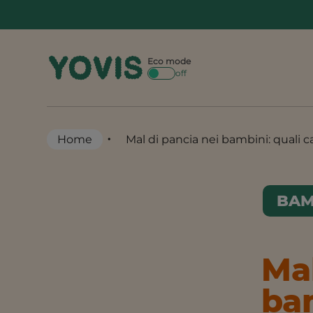
Skip
to
content
Eco mode
off
•
Home
Mal di pancia nei bambini: quali 
BAM
Mal
bam