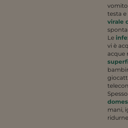
vomito
testa e
virale 
spont
Le
infe
vi è ac
acque r
superf
bambin
giocat
telecom
Spesso 
domes
mani, i
ridurne