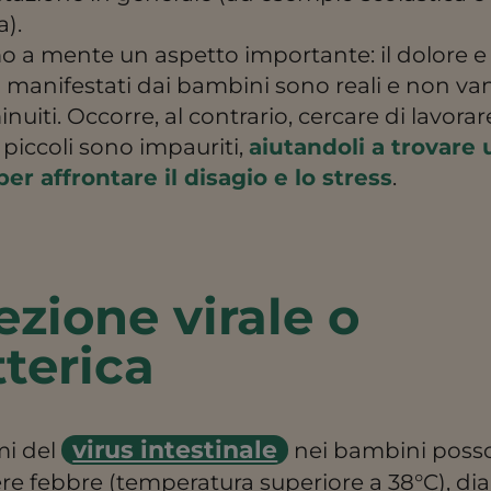
a).
 a mente un aspetto importante: il dolore e 
 manifestati dai bambini sono reali e non v
nuiti. Occorre, al contrario, cercare di lavorar
i piccoli sono impauriti,
aiutandoli a trovare 
r affrontare il disagio e lo stress
.
ezione virale o
terica
virus intestinale
mi del
nei bambini poss
re febbre (temperatura superiore a 38°C), dia