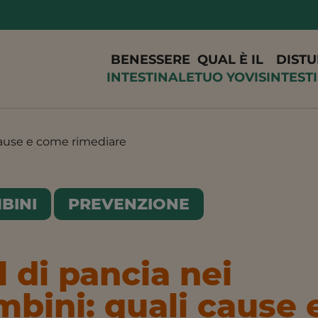
BENESSERE
QUAL È IL
DISTU
INTESTINALE
TUO YOVIS
INTEST
cause e come rimediare
BINI
PREVENZIONE
 di pancia nei
bini: quali cause 