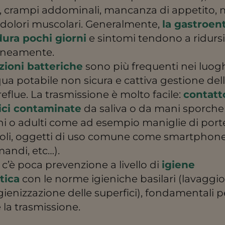
, crampi addominali, mancanza di appetito, m
 dolori muscolari. Generalmente,
la gastroen
dura pochi giorni
e sintomi tendono a ridurs
aneamente.
zioni batteriche
sono più frequenti nei luogh
qua potabile non sicura e cattiva gestione del
eflue. La trasmissione è molto facile:
contatt
ici contaminate
da saliva o da mani sporche
i o adulti come ad esempio maniglie di port
toli, oggetti di uso comune come smartphone
andi, etc…).
c’è poca prevenzione a livello di
igiene
tica
con le norme igieniche basilari (lavaggio
gienizzazione delle superfici), fondamentali p
 la trasmissione.