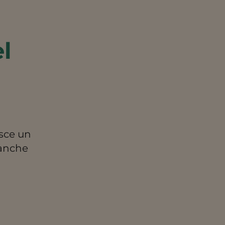
l
isce un
 anche