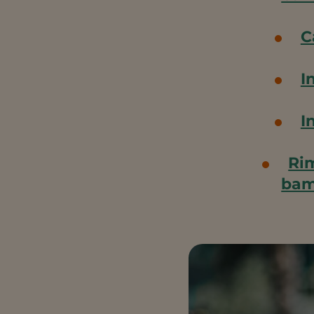
C
I
I
Rim
bam