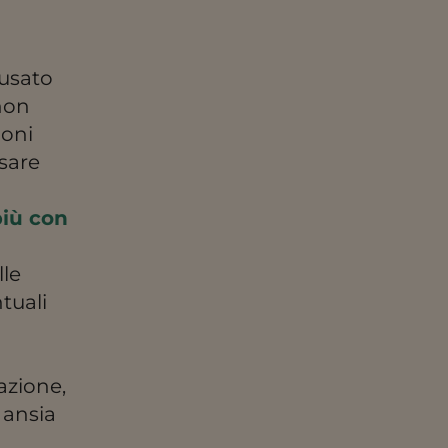
ausato
 non
ioni
sare
iù con
lle
tuali
azione,
, ansia