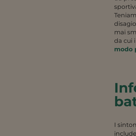
sportiv
Teniamo
disagio
mai smi
da cui 
modo pe
Inf
bat
I sinto
include