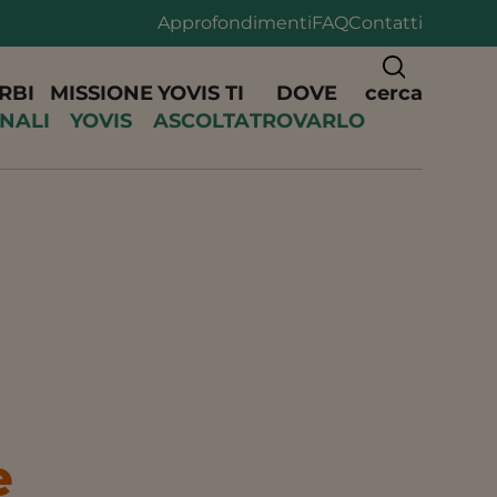
Approfondimenti
FAQ
Contatti
RBI
MISSIONE
YOVIS TI
DOVE
cerca
INALI
YOVIS
ASCOLTA
TROVARLO
e