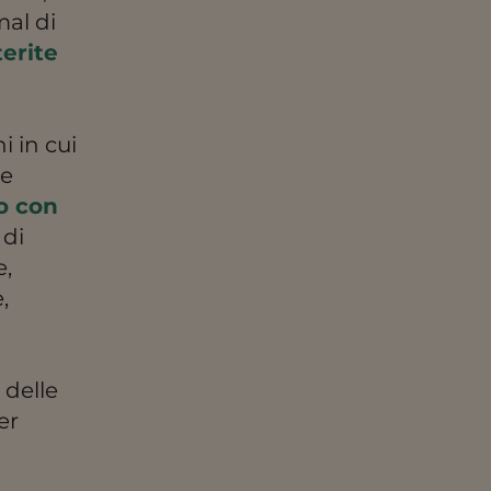
al di
terite
i
i in cui
le
o con
 di
e,
,
 delle
er