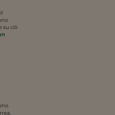
il
anno
e su ciò
un
ono
rrea,