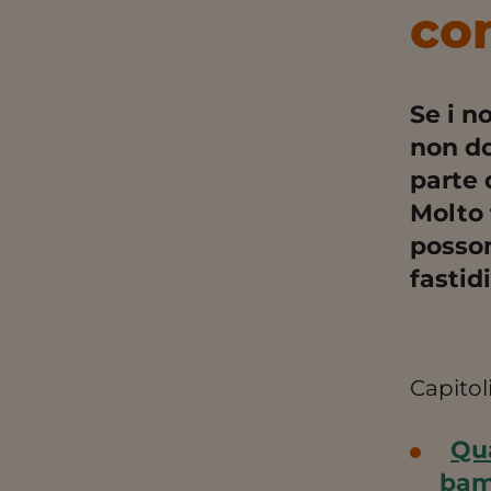
co
Se i n
non do
parte 
Molto 
posson
fastidi
Capitoli
Qua
bam