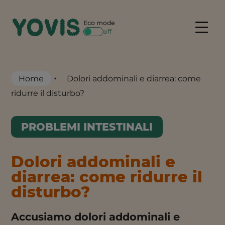
Skip
to
Eco mode
Menu
off
content
•
Home
Dolori addominali e diarrea: come
ridurre il disturbo?
PROBLEMI INTESTINALI
Dolori addominali e
diarrea: come ridurre il
disturbo?
Accusiamo dolori addominali e