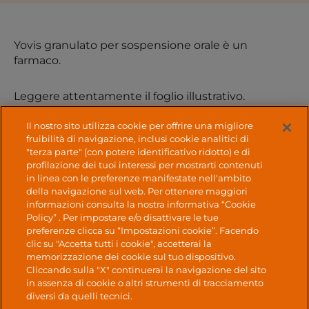
Yovis granulato per sospensione orale è un
farmaco.
Leggere attentamente il foglio illustrativo.
Il nostro sito utilizza cookie per offrire una migliore
Alfasigma S.p.A. P.IVA 03432221202
fruibilità di navigazione, inclusi cookie analitici di
"terza parte" (con potere identificativo ridotto) e di
profilazione dei tuoi interessi per mostrarti contenuti
Farmacovigilanza
|
Dichiarazione di Accessibilità
|
in linea con le preferenze manifestate nell'ambito
Cookie Policy
|
Diritti degli interessati
|
Privacy
della navigazione sul web. Per ottenere maggiori
Policy
|
Mappa del sito
|
Alfasigma
informazioni consulta la nostra informativa “Cookie
Policy” . Per impostare e/o disattivare le tue
preferenze clicca su “Impostazioni cookie”. Facendo
No Result
Website Carbon
clic su "Accetta tutti i cookie", accetterai la
memorizzazione dei cookie sul tuo dispositivo.
Cliccando sulla "X" continuerai la navigazione del sito
in assenza di cookie o altri strumenti di tracciamento
diversi da quelli tecnici.