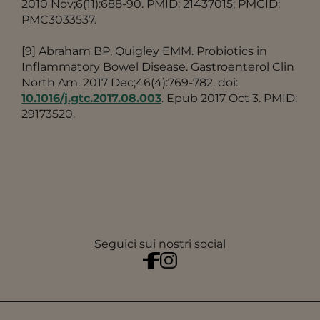
2010 Nov;6(11):688-90. PMID: 21437015; PMCID:
PMC3033537.
[9] Abraham BP, Quigley EMM. Probiotics in
Inflammatory Bowel Disease. Gastroenterol Clin
North Am. 2017 Dec;46(4):769-782. doi:
10.1016/j.gtc.2017.08.003
. Epub 2017 Oct 3. PMID:
29173520.
Seguici sui nostri social