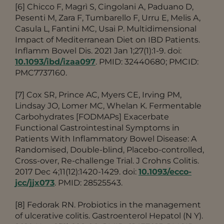
[6]
Chicco F, Magrì S, Cingolani A, Paduano D,
Pesenti M, Zara F, Tumbarello F, Urru E, Melis A,
Casula L, Fantini MC, Usai P. Multidimensional
Impact of Mediterranean Diet on IBD Patients.
Inflamm Bowel Dis. 2021 Jan 1;27(1):1-9. doi:
10.1093/ibd/izaa097
. PMID: 32440680; PMCID:
PMC7737160.
[7] Cox SR, Prince AC, Myers CE, Irving PM,
Lindsay JO, Lomer MC, Whelan K. Fermentable
Carbohydrates [FODMAPs] Exacerbate
Functional Gastrointestinal Symptoms in
Patients With Inflammatory Bowel Disease: A
Randomised, Double-blind, Placebo-controlled,
Cross-over, Re-challenge Trial. J Crohns Colitis.
2017 Dec 4;11(12):1420-1429. doi:
10.1093/ecco-
jcc/jjx073
. PMID: 28525543.
[8] Fedorak RN. Probiotics in the management
of ulcerative colitis. Gastroenterol Hepatol (N Y).