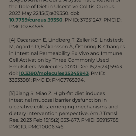
the Role of Diet in Ulcerative Colitis. Cureus.
2023 May 22;15(5):e39350. doi:
10.7759/cureus.39350
. PMID: 37351247; PMCID:
PMC10284595.
[4]
Oscarsson E, Lindberg T, Zeller KS, Lindstedt
M, Agardh D, Håkansson Å, Östbring K. Changes
in Intestinal Permeability Ex Vivo and Immune
Cell Activation by Three Commonly Used
Emulsifiers. Molecules. 2020 Dec 15;25(24):5943.
doi:
10.3390/molecules25245943
. PMID:
33333981; PMCID: PMC7765394.
[5] Jiang S, Miao Z. High-fat diet induces
intestinal mucosal barrier dysfunction in
ulcerative colitis: emerging mechanisms and
dietary intervention perspective. Am J Transl
Res. 2023 Feb 15;15(2):653-677. PMID: 36915785;
PMCID: PMC10006746.