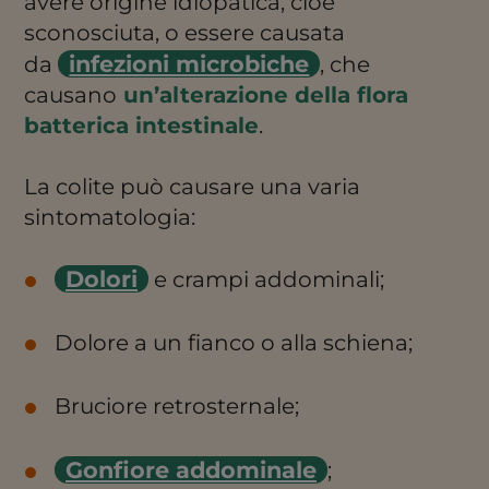
avere origine idiopatica, cioè
sconosciuta, o essere causata
infezioni microbiche
da
, che
causano
un’alterazione della flora
batterica intestinale
.
La colite può causare una varia
sintomatologia:
Dolori
e crampi addominali;
Dolore a un fianco o alla schiena;
Bruciore retrosternale;
Gonfiore addominale
;