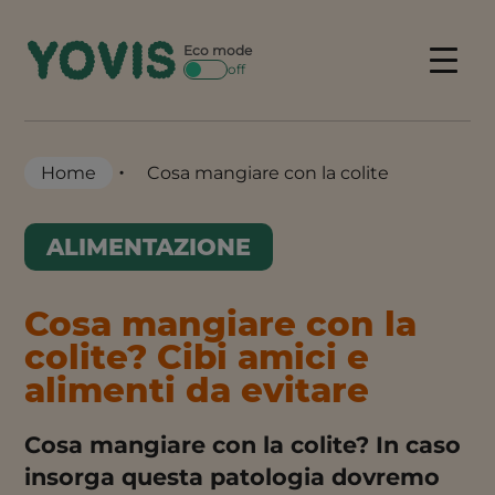
Skip
to
Eco mode
Menu
off
content
•
Home
Cosa mangiare con la colite
ALIMENTAZIONE
Cosa mangiare con la
colite? Cibi amici e
alimenti da evitare
Cosa mangiare con la colite? In caso
insorga questa patologia dovremo