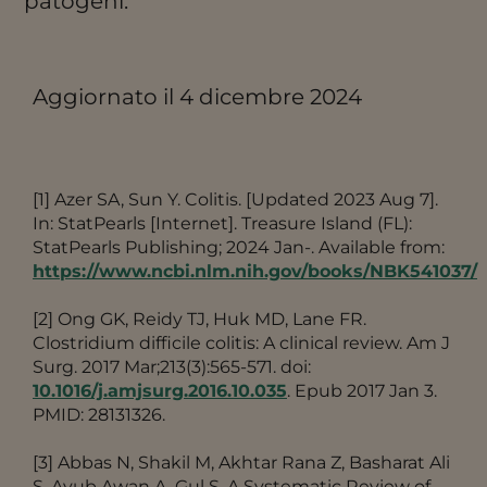
patogeni.
Aggiornato il 4 dicembre 2024
[1] Azer SA, Sun Y. Colitis. [Updated 2023 Aug 7].
In: StatPearls [Internet]. Treasure Island (FL):
StatPearls Publishing; 2024 Jan-. Available from:
https://www.ncbi.nlm.nih.gov/books/NBK541037/
[2] Ong GK, Reidy TJ, Huk MD, Lane FR.
Clostridium difficile colitis: A clinical review. Am J
Surg. 2017 Mar;213(3):565-571. doi:
10.1016/j.amjsurg.2016.10.035
. Epub 2017 Jan 3.
PMID: 28131326.
[3] Abbas N, Shakil M, Akhtar Rana Z, Basharat Ali
S, Ayub Awan A, Gul S. A Systematic Review of