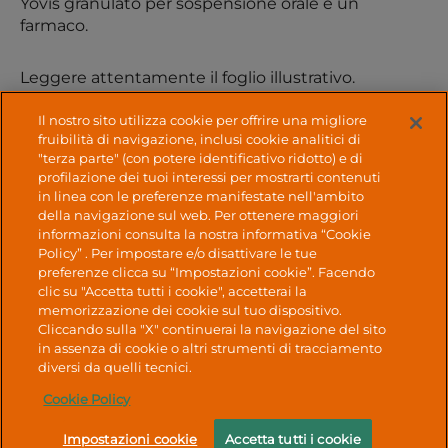
Yovis granulato per sospensione orale è un
farmaco.
Leggere attentamente il foglio illustrativo.
Il nostro sito utilizza cookie per offrire una migliore
Alfasigma S.p.A. P.IVA 03432221202
fruibilità di navigazione, inclusi cookie analitici di
"terza parte" (con potere identificativo ridotto) e di
profilazione dei tuoi interessi per mostrarti contenuti
Farmacovigilanza
|
Dichiarazione di Accessibilità
|
in linea con le preferenze manifestate nell'ambito
Cookie Policy
|
Diritti degli interessati
|
Privacy
della navigazione sul web. Per ottenere maggiori
Policy
|
Mappa del sito
|
Alfasigma
informazioni consulta la nostra informativa “Cookie
Policy” . Per impostare e/o disattivare le tue
preferenze clicca su “Impostazioni cookie”. Facendo
No Result
Website Carbon
clic su "Accetta tutti i cookie", accetterai la
memorizzazione dei cookie sul tuo dispositivo.
Cliccando sulla "X" continuerai la navigazione del sito
in assenza di cookie o altri strumenti di tracciamento
diversi da quelli tecnici.
Cookie Policy
Impostazioni cookie
Accetta tutti i cookie