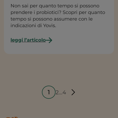
Non sai per quanto tempo si possono
prendere i probiotici? Scopri per quanto
tempo si possono assumere con le
indicazioni di Yovis.
leggi l’articolo
Paginazione
Page
Page
Page
1
2
…
4
degli
articoli