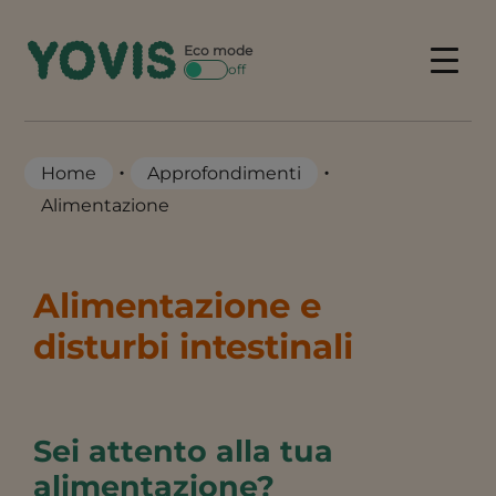
Skip
to
Eco mode
Menu
off
content
•
•
Home
Approfondimenti
Alimentazione
Alimentazione e
disturbi intestinali
Sei attento alla tua
alimentazione?