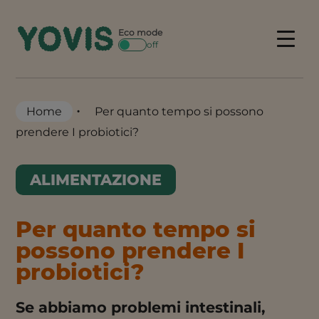
Skip
to
Eco mode
Menu
off
content
•
Home
Per quanto tempo si possono
prendere I probiotici?
ALIMENTAZIONE
Per quanto tempo si
possono prendere I
probiotici?
Se abbiamo problemi intestinali,