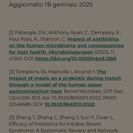
Aggiornato l’8 gennaio 2025
[1] Patangia, D.V., Anthony Ryan, C., Dempsey, E.,
Paul Ross, R., Stanton, C.
Impact of antibiotics
on the human microbiome and consequences
for host health. Microbiologyopen
(2022), 11,
e1260 DOI:
https://doi.org/10.1002/mbo3.1260
[2] Tompkins TA, Mainville I, Arcand Y.
The
impact of meals on a probiotic during transit
through a model of the human upper
gastrointestinal tract
. Benef Microbes. 2011 Dec
1;2(4):295-303. doi: 10.3920/BM2011.0022. PMID:
22146689. DOI:
10.3920/BM2011.0022
[3]
Zhang T, Zhang C, Zhang J, Sun F, Duan L.
Efficacy of Probiotics for Irritable Bowel
Syndrome: A Systematic Review and Network