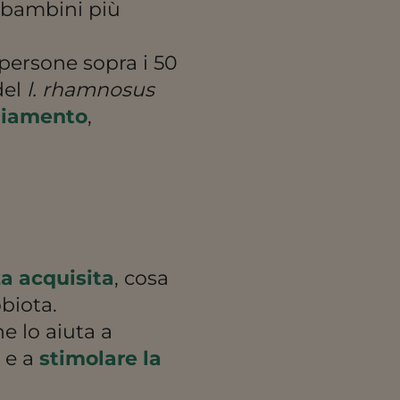
i bambini più
persone sopra i 50
del
l. rhamnosus
chiamento
,
za acquisita
, cosa
biota.
e lo aiuta a
 e a
stimolare la