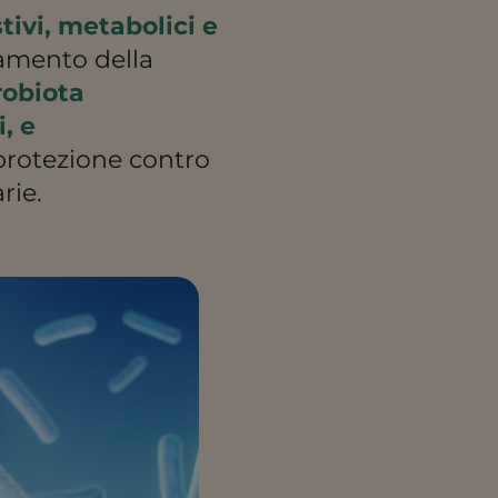
tivi, metabolici e
oramento della
crobiota
, e
protezione contro
rie.