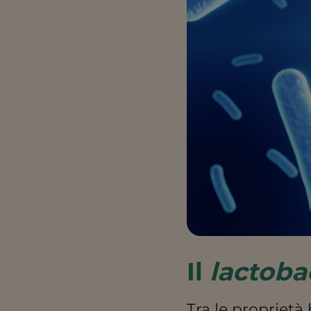
Il
lactoba
Tra le proprietà