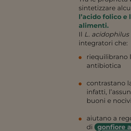
sintetizzare alc
l’acido folico e
alimenti.
Il
L. acidophilus
integratori che:
riequilibrano 
antibiotica
contrastano la
infatti, l’assu
buoni e nocivi
aiutano a rego
di
gonfiore 