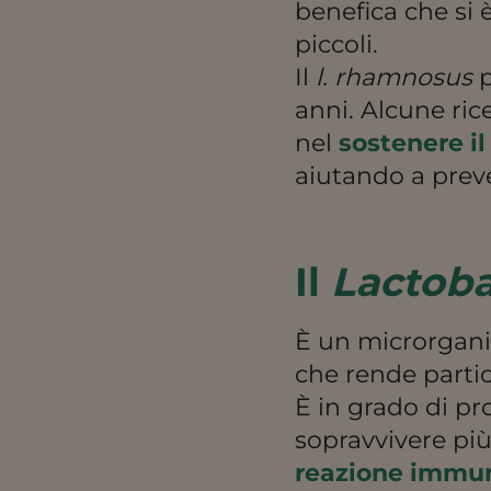
benefica che si 
piccoli.
Il
l. rhamnosus
p
anni. Alcune ric
nel
sostenere i
aiutando a preve
Il
Lactoba
È un microrgan
che rende partic
È in grado di pr
sopravvivere più
reazione immuni