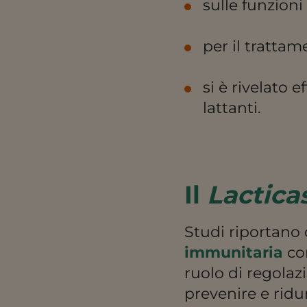
sulle funzion
per il tratta
si è rivelato 
lattanti.
Il
Lactica
Studi riportano 
immunitaria
con
ruolo di regolaz
prevenire e ridu