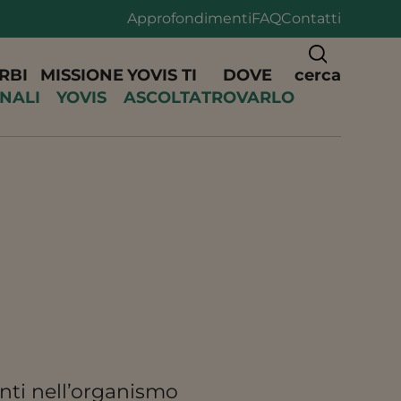
Approfondimenti
FAQ
Contatti
RBI
MISSIONE
YOVIS TI
DOVE
cerca
INALI
YOVIS
ASCOLTA
TROVARLO
enti nell’organismo