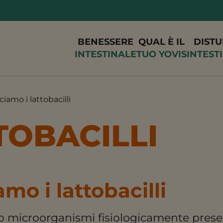
BENESSERE
QUAL È IL
DISTU
INTESTINALE
TUO YOVIS
INTEST
iamo i lattobacilli
TOBACILLI
mo i lattobacilli
ono microorganismi fisiologicamente pres