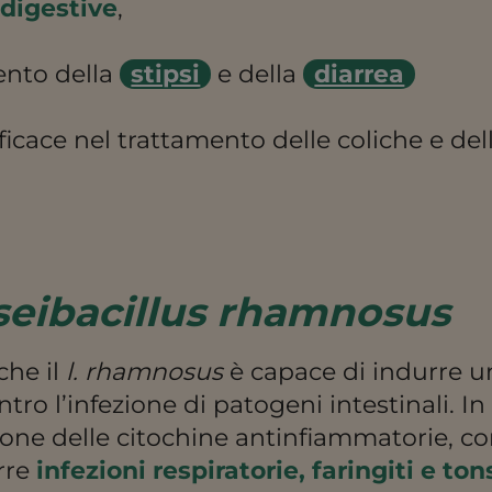
i
digestive
,
mento della
stipsi
e della
diarrea
efficace nel trattamento delle coliche e del
seibacillus rhamnosus
che il
l. rhamnosus
è capace di indurre 
tro l’infezione di patogeni intestinali. I
ione delle citochine antinfiammatorie, c
rre
infezioni respiratorie, faringiti e tons