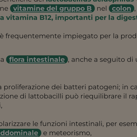
une
vitamine del gruppo B
nel
colon
 la vitamina B12, importanti per la diges
è frequentemente impiegato per la prod
la
flora intestinale
, anche a seguito di
 proliferazione dei batteri patogeni; in ca
nzione di lattobacilli può riequilibrare il r
,
larizzare le funzioni intestinali, per ese
addominale
e meteorismo,