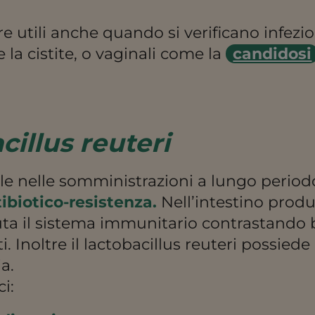
 utili anche quando si verificano infezion
 la cistite, o vaginali come la
candidosi
cillus reuteri
le nelle somministrazioni a lungo period
ibiotico-resistenza.
Nell’intestino prod
ta il sistema immunitario contrastando b
i. Inoltre il lactobacillus reuteri possied
a.
i: