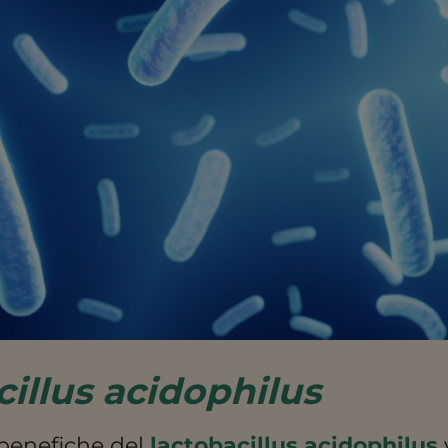
cillus acidophilus
 benefiche del
lactobacillus acidophilus