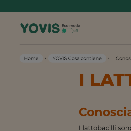
Skip
to
content
Eco mode
off
•
•
Home
YOVIS Cosa contiene
Conosc
I LAT
Conoscia
I lattobacilli s