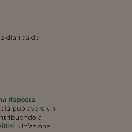
la diarrea dei
una
risposta
n più può avere un
ontribuendo a
illiti
. Un’azione