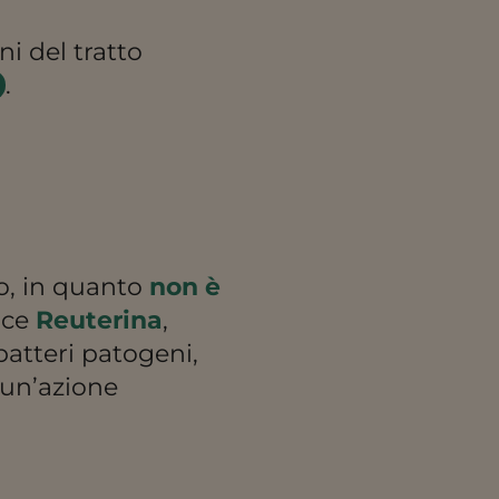
i del tratto
.
o, in quanto
non è
uce
Reuterina
,
atteri patogeni,
e un’azione