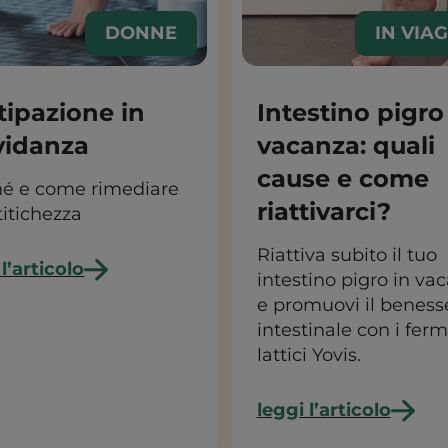
DONNE
IN VIA
tipazione in
Intestino pigro
vidanza
vacanza: quali
cause e come
hé e come rimediare
riattivarci?
titichezza
Riattiva subito il tuo
 l’articolo
intestino pigro in va
e promuovi il beness
intestinale con i ferm
lattici Yovis.
leggi l’articolo