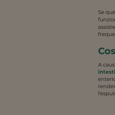
Se que
funzio
assist
frequen
Cos
A caus
intest
enteri
renden
l’espul