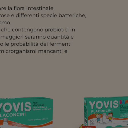
e la flora intestinale.
se e differenti specie batteriche,
ismo.
 che contengono probiotici in
i, maggiori saranno quantità e
o le probabilità dei fermenti
e i microrganismi mancanti e