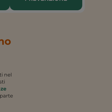
amo
i nel
sti
nze
 parte