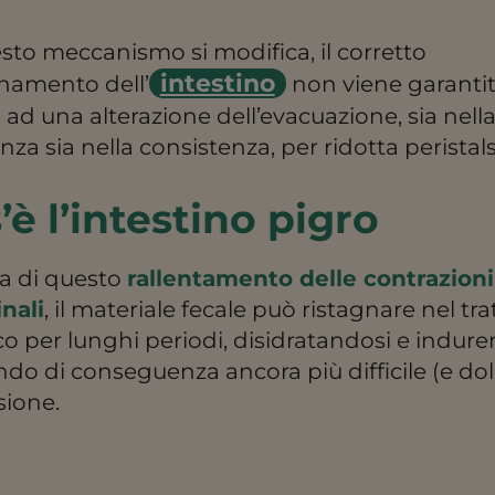
sto meccanismo si modifica, il corretto
intestino
namento dell’
non viene garantito
e ad una alterazione dell’evacuazione, sia nell
za sia nella consistenza, per ridotta peristals
’è l’intestino pigro
a di questo
rallentamento delle contrazioni
inali
, il materiale fecale può ristagnare nel tra
co per lunghi periodi, disidratandosi e indure
do di conseguenza ancora più difficile (e do
sione.