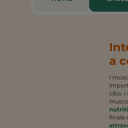
Int
a c
I musco
import
cibo. I
musco
nutrit
finale 
attrav