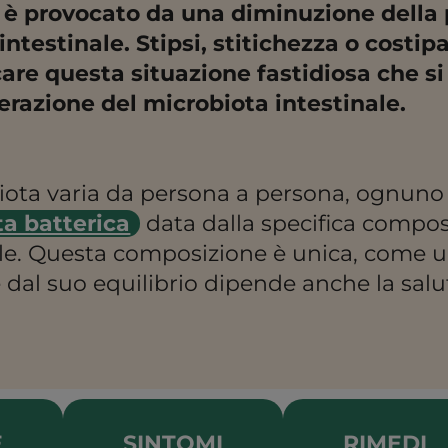
 è provocato da una
diminuzione della p
 intestinale.
Stipsi, stitichezza o costip
care questa situazione fastidiosa che s
terazione del microbiota intestinale.
biota varia da persona a persona, ognuno 
a batterica
data dalla specifica compos
ale. Questa composizione è unica, come 
 e dal suo equilibrio dipende anche la sal
E
SINTOMI
RIMEDI