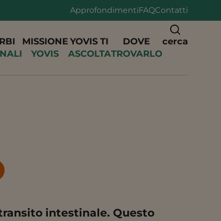
Approfondimenti
FAQ
Contatti
RBI
MISSIONE
YOVIS TI
DOVE
cerca
INALI
YOVIS
ASCOLTA
TROVARLO
O
transito intestinale
. Questo