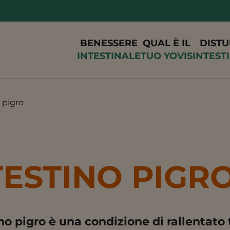
BENESSERE
QUAL È IL
DISTU
INTESTINALE
TUO YOVIS
INTEST
 pigro
TESTINO PIGR
ino pigro
è una
condizione di rallentato 