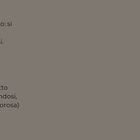
: si
a
i.
tto
ndosi,
lorosa)