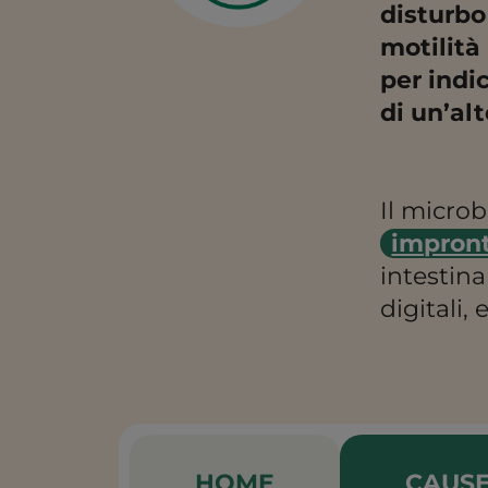
disturbo
motilità
per indi
di un’al
Il micro
impront
intestin
digitali,
HOME
CAUS